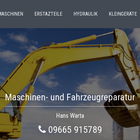
MASCHINEN
ERSTAZTEILE
HYDRAULIK
KLEINGERÄTE
Maschinen- und Fahrzeugreparatur
Hans Warta
09665 915789