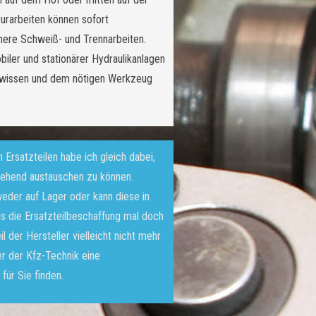
turarbeiten können sofort
inere Schweiß- und Trennarbeiten.
iler und stationärer Hydraulikanlagen
chwissen und dem nötigen Werkzeug
n Ersatzteilen habe ich gleich dabei,
gehend austauschen zu können.
weder auf Lager oder kann diese in
lls die Ersatzteilbeschaffung mal doch
 der Hersteller vielleicht nicht mehr
er der Kfz-Technik eine
für Sie finden.