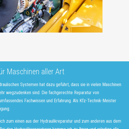
ür Maschinen aller Art
draulischen Systemen hat dazu geführt, dass sie in vielen Maschinen
ehr wegzudenken sind. Die fachgerechte Reparatur von
umfassendes Fachwissen und Erfahrung. Als Kfz-Technik-Meister
ügung.
sich zum einen aus der Hydraulikreparatur und zum anderen aus dem