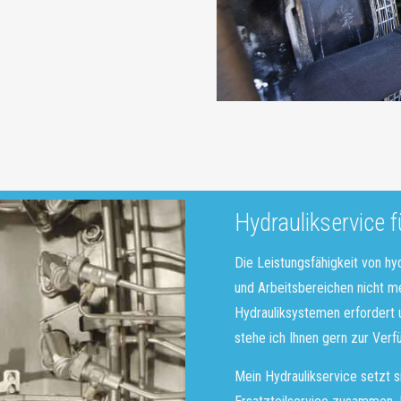
Hydraulikservice f
Die Leistungsfähigkeit von hy
und Arbeitsbereichen nicht m
Hydrauliksystemen erfordert 
stehe ich Ihnen gern zur Verf
Mein Hydraulikservice setzt 