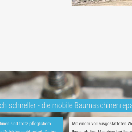
ch schneller - die mobile Baumaschinenrep
inen sind trotz pfleglichem
Mit einem voll ausgestatteten 
 Defekten nicht gefeit. Da bei
Ihnen, ob Ihre Maschine bei Ihne