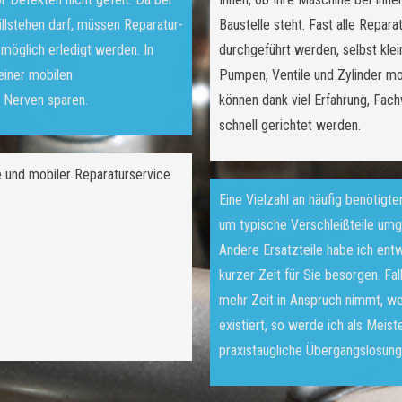
tillstehen darf, müssen Reparatur-
Baustelle steht. Fast alle Repara
möglich erledigt werden. In
durchgeführt werden, selbst kle
einer mobilen
Pumpen, Ventile und Zylinder mob
 Nerven sparen.
können dank viel Erfahrung, Fa
schnell gerichtet werden.
e und mobiler Reparaturservice
Eine Vielzahl an häufig benötigte
um typische Verschleißteile um
Andere Ersatzteile habe ich ent
kurzer Zeit für Sie besorgen. Fa
mehr Zeit in Anspruch nimmt, weil
existiert, so werde ich als Meist
praxistaugliche Übergangslösung 